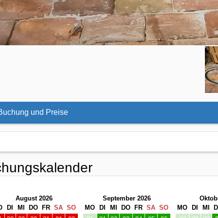
uchung und Preise
hungskalender
August 2026
September 2026
Oktob
O
DI
MI
DO
FR
SA
SO
MO
DI
MI
DO
FR
SA
SO
MO
DI
MI
7
28
29
30
31
01
02
31
01
02
03
04
05
06
28
29
30
3
04
05
06
07
08
09
07
08
09
10
11
12
13
05
06
07
0
11
12
13
14
15
16
14
15
16
17
18
19
20
12
13
14
7
18
19
20
21
22
23
21
22
23
24
25
26
27
19
20
21
4
25
26
27
28
29
30
28
29
30
01
02
03
04
26
27
28
1
01
02
03
04
05
06
05
06
07
08
09
10
11
02
03
04
Dezember 2026
Januar 2027
Febru
O
DI
MI
DO
FR
SA
SO
MO
DI
MI
DO
FR
SA
SO
MO
DI
MI
0
01
02
03
04
05
06
28
29
30
31
01
02
03
25
26
27