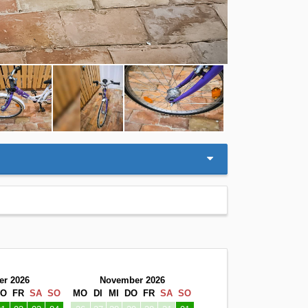
er 2026
November 2026
DO
FR
SA
SO
MO
DI
MI
DO
FR
SA
SO
01
02
03
04
26
27
28
29
30
31
01
08
09
10
11
02
03
04
05
06
07
08
15
16
17
18
09
10
11
12
13
14
15
22
23
24
25
16
17
18
19
20
21
22
29
30
31
01
23
24
25
26
27
28
29
05
06
07
08
30
01
02
03
04
05
06
ar 2027
März 2027
DO
FR
SA
SO
MO
DI
MI
DO
FR
SA
SO
28
29
30
31
22
23
24
25
26
27
28