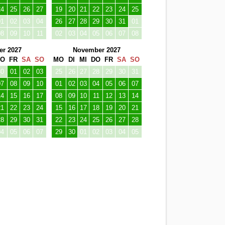
21
22
23
24
15
16
17
18
19
20
21
28
29
30
31
22
23
24
25
26
27
28
04
05
06
07
29
30
01
02
03
04
05