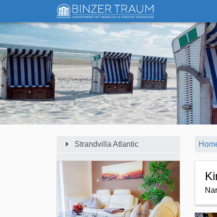
Strandvilla Atlantic
Hom
Ki
Na
Appartement
Sommerwind (App. 1)
1. Reihe am Strand und Meer
2 Schlafzimmer max. 4 Personen 51
m²