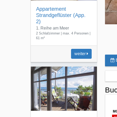
B
Buc
M
2
Appartment Penthouse
0
(App. 11)
1
1. Reihe am Strand und Meer
1
Haus Atlantic
2
2 Schlafzimmer | max. 6 Personen |
120 m²
3
M
weiter
3