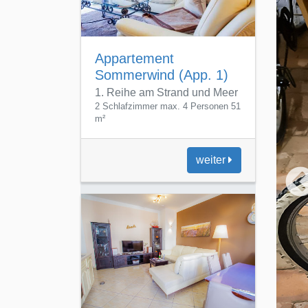
weiter
Appartement
Strandgeflüster (App.
2)
1. Reihe am Meer
2 Schlafzimmer | max. 4 Personen |
61 m²
weiter