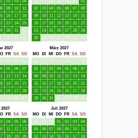
04
05
06
07
01
02
03
04
05
06
07
11
12
13
14
08
09
10
11
12
13
14
18
19
20
21
15
16
17
18
19
20
21
25
26
27
28
22
23
24
25
26
27
28
04
05
06
07
29
30
31
01
02
03
04
 2027
Juli 2027
DO
FR
SA
SO
MO
DI
MI
DO
FR
SA
SO
03
04
05
06
28
29
30
01
02
03
04
10
11
12
13
05
06
07
08
09
10
11
17
18
19
20
12
13
14
15
16
17
18
24
25
26
27
19
20
21
22
23
24
25
01
02
03
04
26
27
28
29
30
31
01
08
09
10
11
02
03
04
05
06
07
08
er 2027
November 2027
DO
FR
SA
SO
MO
DI
MI
DO
FR
SA
SO
30
01
02
03
25
26
27
28
29
30
31
07
08
09
10
01
02
03
04
05
06
07
14
15
16
17
08
09
10
11
12
13
14