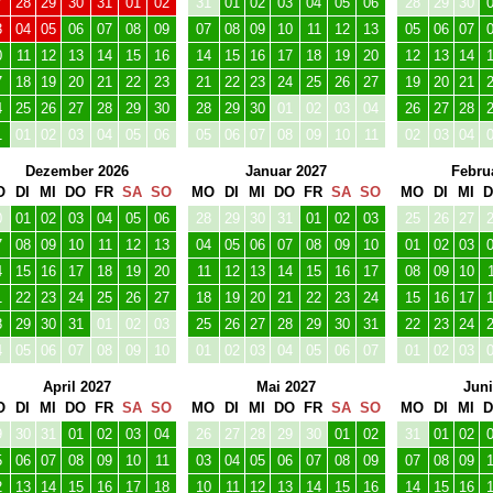
7
08
09
10
11
12
13
04
05
06
07
08
09
10
01
02
03
4
15
16
17
18
19
20
11
12
13
14
15
16
17
08
09
10
1
22
23
24
25
26
27
18
19
20
21
22
23
24
15
16
17
8
29
30
31
01
02
03
25
26
27
28
29
30
31
22
23
24
4
05
06
07
08
09
10
01
02
03
04
05
06
07
01
02
03
April 2027
Mai 2027
Juni
O
DI
MI
DO
FR
SA
SO
MO
DI
MI
DO
FR
SA
SO
MO
DI
MI
9
30
31
01
02
03
04
26
27
28
29
30
01
02
31
01
02
5
06
07
08
09
10
11
03
04
05
06
07
08
09
07
08
09
2
13
14
15
16
17
18
10
11
12
13
14
15
16
14
15
16
9
20
21
22
23
24
25
17
18
19
20
21
22
23
21
22
23
6
27
28
29
30
01
02
24
25
26
27
28
29
30
28
29
30
3
04
05
06
07
08
09
31
01
02
03
04
05
06
05
06
07
August 2027
September 2027
Oktob
O
DI
MI
DO
FR
SA
SO
MO
DI
MI
DO
FR
SA
SO
MO
DI
MI
6
27
28
29
30
31
01
30
31
01
02
03
04
05
27
28
29
2
03
04
05
06
07
08
06
07
08
09
10
11
12
04
05
06
9
10
11
12
13
14
15
13
14
15
16
17
18
19
11
12
13