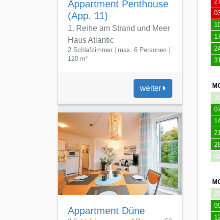
0
1
2
2
0
M
2
0
Appartment Düne
1
2 Schlafzimmer max. 4 Personen 52
1
m²
2
0
weiter
M
Villa Sommerwind
2
0
0