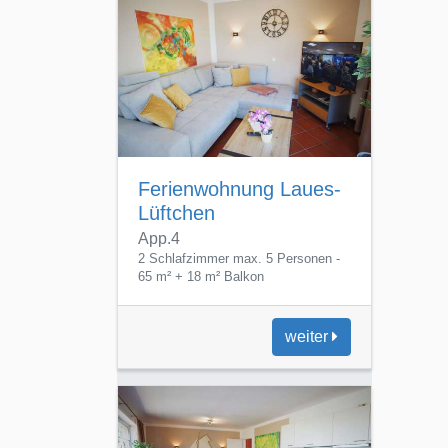
Lüftchen
App.4
2 Schlafzimmer max. 5 Personen -
65 m² + 18 m² Balkon
weiter
Ferienwohnung
Sanfter-Windhauch
App. 5