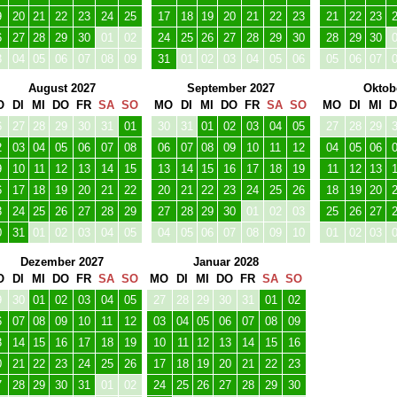
6
17
18
19
20
21
22
20
21
22
23
24
25
26
18
19
20
3
24
25
26
27
28
29
27
28
29
30
01
02
03
25
26
27
0
31
01
02
03
04
05
04
05
06
07
08
09
10
01
02
03
Dezember 2027
Januar 2028
O
DI
MI
DO
FR
SA
SO
MO
DI
MI
DO
FR
SA
SO
9
30
01
02
03
04
05
27
28
29
30
31
01
02
6
07
08
09
10
11
12
03
04
05
06
07
08
09
3
14
15
16
17
18
19
10
11
12
13
14
15
16
0
21
22
23
24
25
26
17
18
19
20
21
22
23
7
28
29
30
31
01
02
24
25
26
27
28
29
30
3
04
05
06
07
08
09
31
01
02
03
04
05
06