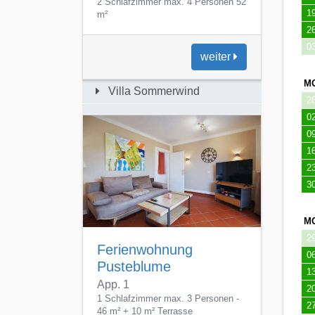
1
2
3
M
2
Ferienwohnung
0
Pusteblume
1
2
App. 1
1 Schlafzimmer max. 3 Personen -
2
46 m² + 10 m² Terrasse
0
weiter