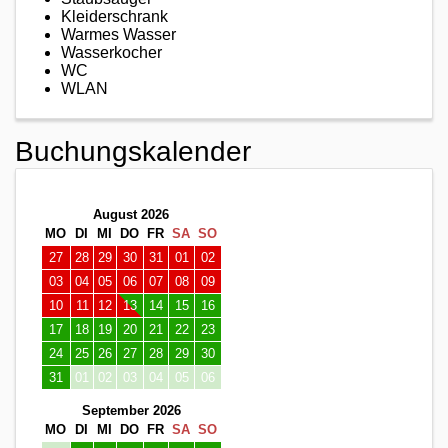
Kleiderschrank
Warmes Wasser
Wasserkocher
WC
WLAN
Buchungskalender
August 2026
MO
DI
MI
DO
FR
SA
SO
27
28
29
30
31
01
02
03
04
05
06
07
08
09
10
11
12
13
14
15
16
17
18
19
20
21
22
23
24
25
26
27
28
29
30
31
01
02
03
04
05
06
September 2026
MO
DI
MI
DO
FR
SA
SO