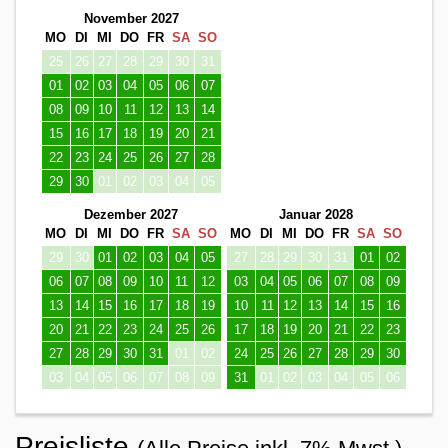
November 2027
MO
DI
MI
DO
FR
SA
SO
25
26
27
28
29
30
31
01
02
03
04
05
06
07
08
09
10
11
12
13
14
15
16
17
18
19
20
21
22
23
24
25
26
27
28
29
30
01
02
03
04
05
Dezember 2027
Januar 2028
MO
DI
MI
DO
FR
SA
SO
MO
DI
MI
DO
FR
SA
SO
29
30
01
02
03
04
05
27
28
29
30
31
01
02
06
07
08
09
10
11
12
03
04
05
06
07
08
09
13
14
15
16
17
18
19
10
11
12
13
14
15
16
20
21
22
23
24
25
26
17
18
19
20
21
22
23
27
28
29
30
31
01
02
24
25
26
27
28
29
30
03
04
05
06
07
08
09
31
01
02
03
04
05
06
Preisliste