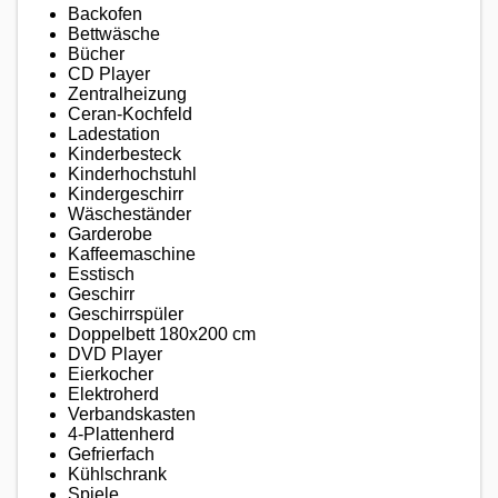
Backofen
Bettwäsche
Bücher
CD Player
Zentralheizung
Ceran-Kochfeld
Ladestation
Kinderbesteck
Kinderhochstuhl
Kindergeschirr
Wäscheständer
Garderobe
Kaffeemaschine
Esstisch
Geschirr
Geschirrspüler
Doppelbett 180x200 cm
DVD Player
Eierkocher
Elektroherd
Verbandskasten
4-Plattenherd
Gefrierfach
Kühlschrank
Spiele