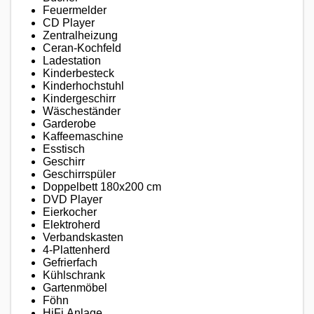
Feuermelder
CD Player
Zentralheizung
Ceran-Kochfeld
Ladestation
Kinderbesteck
Kinderhochstuhl
Kindergeschirr
Wäscheständer
Garderobe
Kaffeemaschine
Esstisch
Geschirr
Geschirrspüler
Doppelbett 180x200 cm
DVD Player
Eierkocher
Elektroherd
Verbandskasten
4-Plattenherd
Gefrierfach
Kühlschrank
Gartenmöbel
Föhn
HiFi Anlage