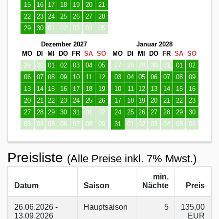
15
16
17
18
19
20
21
22
23
24
25
26
27
28
29
30
01
02
03
04
05
Dezember 2027
Januar 2028
MO
DI
MI
DO
FR
SA
SO
MO
DI
MI
DO
FR
SA
SO
29
30
01
02
03
04
05
27
28
29
30
31
01
02
06
07
08
09
10
11
12
03
04
05
06
07
08
09
13
14
15
16
17
18
19
10
11
12
13
14
15
16
20
21
22
23
24
25
26
17
18
19
20
21
22
23
27
28
29
30
31
01
02
24
25
26
27
28
29
30
03
04
05
06
07
08
09
31
01
02
03
04
05
06
Preisliste
(Alle Preise inkl. 7% Mwst.)
min.
Datum
Saison
Nächte
Preis
26.06.2026 -
Hauptsaison
5
135,00
13.09.2026
EUR