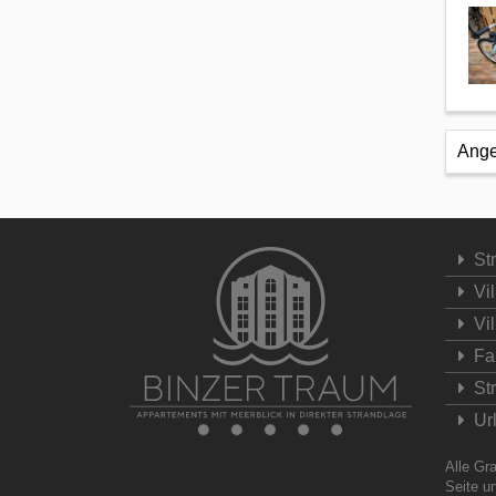
Ange
Str
Vi
Vi
Fa
St
Ur
Alle Gr
Seite u