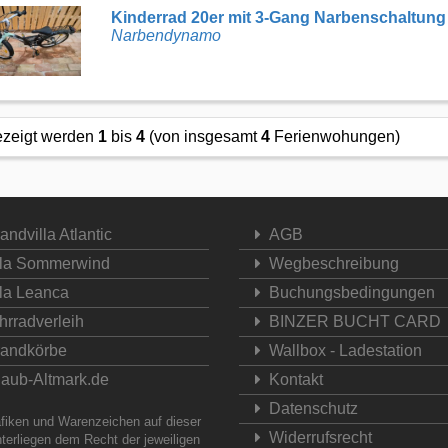
Kinderrad 20er mit 3-Gang Narbenschaltung
Narbendynamo
zeigt werden
1
bis
4
(von insgesamt
4
Ferienwohungen)
andvilla Atlantic
AGB
lla Sommerwind
Wegbeschreibung
lla Leanca
Buchungsbedingungen
hrradverleih
BINZER BUCHT CARD
randkörbe
Wallbox - Ladestation
laub-Altmark.de
Kontakt
Datenschutz
afiken und Warenzeichen auf dieser
Widerrufsrecht
nterliegen dem Recht der jeweiligen