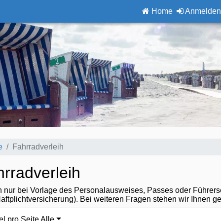
Home
Anmelden
e
Fahrradverleih
rradverleih
h nur bei Vorlage des Personalausweises, Passes oder Führersc
Haftplichtversicherung). Bei weiteren Fragen stehen wir Ihnen g
el pro Seite Alle