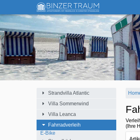
Strandvilla Atlantic
Hom
Villa Sommerwind
Fah
Villa Leanca
Verlei
Fahrradverleih
(Ihre 
E-Bike
Artik