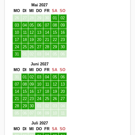
Mai 2027
MO
DI
MI
DO
FR
SA
SO
26
27
28
29
30
01
02
03
04
05
06
07
08
09
10
11
12
13
14
15
16
17
18
19
20
21
22
23
24
25
26
27
28
29
30
31
01
02
03
04
05
06
Juni 2027
MO
DI
MI
DO
FR
SA
SO
31
01
02
03
04
05
06
07
08
09
10
11
12
13
14
15
16
17
18
19
20
21
22
23
24
25
26
27
28
29
30
01
02
03
04
05
06
07
08
09
10
11
Juli 2027
MO
DI
MI
DO
FR
SA
SO