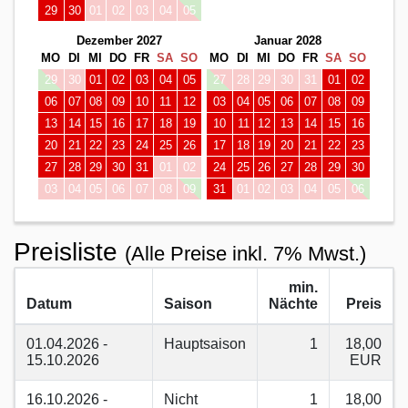
29
30
01
02
03
04
05
Dezember 2027
Januar 2028
MO
DI
MI
DO
FR
SA
SO
MO
DI
MI
DO
FR
SA
SO
29
30
01
02
03
04
05
27
28
29
30
31
01
02
06
07
08
09
10
11
12
03
04
05
06
07
08
09
13
14
15
16
17
18
19
10
11
12
13
14
15
16
20
21
22
23
24
25
26
17
18
19
20
21
22
23
27
28
29
30
31
01
02
24
25
26
27
28
29
30
03
04
05
06
07
08
09
31
01
02
03
04
05
06
Preisliste
(Alle Preise inkl. 7% Mwst.)
min.
Datum
Saison
Nächte
Preis
01.04.2026 -
Hauptsaison
1
18,00
15.10.2026
EUR
16.10.2026 -
Nicht
1
18,00