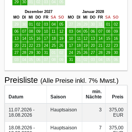
29
30
01
02
03
04
05
Dezember 2027
Januar 2028
MO
DI
MI
DO
FR
SA
SO
MO
DI
MI
DO
FR
SA
SO
29
30
01
02
03
04
05
27
28
29
30
31
01
02
06
07
08
09
10
11
12
03
04
05
06
07
08
09
13
14
15
16
17
18
19
10
11
12
13
14
15
16
20
21
22
23
24
25
26
17
18
19
20
21
22
23
27
28
29
30
31
01
02
24
25
26
27
28
29
30
03
04
05
06
07
08
09
31
01
02
03
04
05
06
Preisliste
(Alle Preise inkl. 7% Mwst.)
min.
Datum
Saison
Nächte
Preis
11.07.2026 -
Hauptsaison
3
375,00
18.08.2026
EUR
18.08.2026 -
Hauptsaison
7
375,00