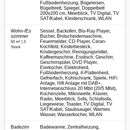
Fußbodenheizung, Bügeleisen,
Bügelbrett, Spiegel, Doppelbett
200x200 cm, Meerblick, TV Digital, TV
SAT/Kabel, Kleiderschrank, WLAN
Wohn-/Es
Sessel, Backofen, Blu-Ray Player,
szimmer
Bücher, Brotscheidemaschine,
Feuermelder, CD Player, Ceran-
50 m² | 3.
Kochfeld, Kinderbesteck,
Stock
Kindergeschirr, Reinigungsmittel,
Kaffeemaschine, Esstisch, Geschirr,
Geschirrspüler, DVD Player,
Eierkocher, Elektroherd,
Fußbodenheizung, 4-Plattenherd,
Gefrierfach, Kühlschrank, Spiele, HiFi
Anlage, Hifi Anlage mit DAB+,
Internetanschluss 20 Mbit (20/5 Mbit),
Küchenzeile, Mikrowelle, Klavier,
Radio, Meerblick, Sofa, Schlafsofa,
Liegewiese, Toaster, TV Digital, TV
SAT/Kabel, Staubsauger, Warmes
Wasser, Wasserkocher, WLAN
Badezim
Badewanne, Zentralheizung,